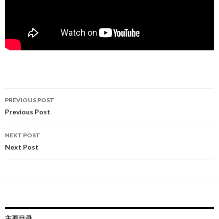
Post
PREVIOUS POST
navigation
Previous Post
NEXT POST
Next Post
主要目录