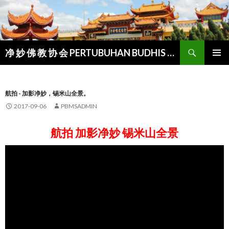
Search
净 妙 佛 教 协 会 PERTUBUHAN BUDHIS MANJU-SUDDHI
SKIP
PRIMAR
TO
MENU
CONTENT
航拍 - 加影净妙，锡米山全景。
2017-09-06
PBMSADMIN
航拍 加影净妙 锡米山全景