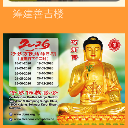
筹建善吉楼