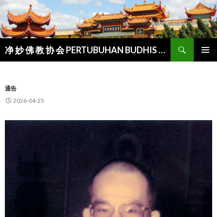
Search
净 妙 佛 教 协 会 PERTUBUHAN BUDHIS MANJU-SUDDHI
SKIP
PRIMAR
TO
MENU
CONTENT
通告
2026-04-25