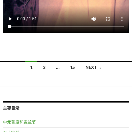
Posts
1
2
…
15
NEXT →
navigation
主要目录
中元普度和盂兰节