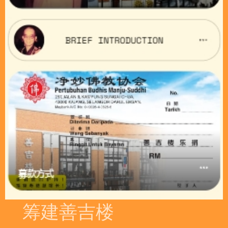
筹建善吉楼