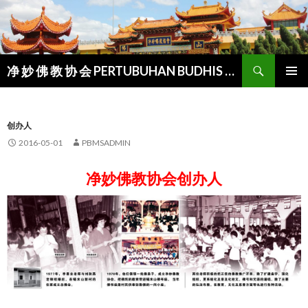
Search
净 妙 佛 教 协 会 PERTUBUHAN BUDHIS MANJU-SUDDHI
SKIP
PRIMAR
TO
MENU
CONTENT
创办人
2016-05-01
PBMSADMIN
净妙佛教协会创办人