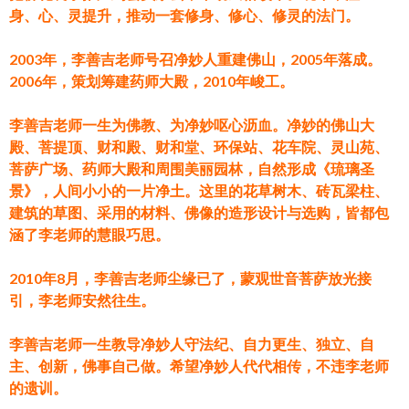
身、心、灵提升，推动一套修身、修心、修灵的法门。
2003年，李善吉老师号召净妙人重建佛山，2005年落成。
2006年，策划筹建药师大殿，2010年峻工。
李善吉老师一生为佛教、为净妙呕心沥血。净妙的佛山大
殿、菩提顶、财和殿、财和堂、环保站、花车院、灵山苑、
菩萨广场、药师大殿和周围美丽园林，自然形成《琉璃圣
景》，人间小小的一片净土。这里的花草树木、砖瓦梁柱、
建筑的草图、采用的材料、佛像的造形设计与选购，皆都包
涵了李老师的慧眼巧思。
2010年8月，李善吉老师尘缘已了，蒙观世音菩萨放光接
引，李老师安然往生。
李善吉老师一生教导净妙人守法纪、自力更生、独立、自
主、创新，佛事自己做。希望净妙人代代相传，不违李老师
的遗训。