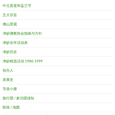
中元普度和盂兰节
五大宗旨
佛山景观
净妙佛教协会指南与方针
净妙全年活动表
净妙历史
净妙精选活动 1986-1999
创办人
发展史
导游小册
旅行团 / 参访团须知
联络 / 地图