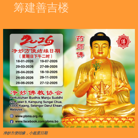
筹建善吉楼
净妙方便结缘，小超度日期