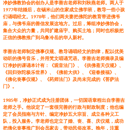
净妙佛教协会的创办人是李善吉老师和刘秋燕老师。两人于
1977年结婚后，在锡米山的住家成立佛学班，教导一些小孩
们诵唱经文。1978年，他们两夫妻把佛陀的教育带进佛爷
庙，与佛爷庙的善信发展这地方。过后，筹组净妙佛协会，
集合大众的力量，共同扩建庙宇、购买土地；同时也积极把
正信的佛教推广到乌鲁冷岳的华人新村。
李善吉老师制定佛事仪规、教导诵唱经文的韵律，配以优美
动听的佛号音乐，并用梵文唱诵咒语。李善吉老师摘录及编
订净妙的课诵本计有：《观音法门》、《供佛斋天仪规》、
《回归弥陀极乐世界》、《佛前大供》、《迎春接福》、
《佛化丧事仪规》、《药师法门》及尚未完成的《菩萨法
门》。
1985年，净妙正式成为注册团体，一切国语章程出自李善吉
老师之手。他设定了一套很完善的行政与财政制度；他也编
定了会员指南与方针、编定净妙五大宗旨、成立各种义工
队，投入服务。李老师也定立了婚、丧、喜、庆仪规，成功
把佛化丧事推广到会员家去，带动民俗改革。晚年，注重