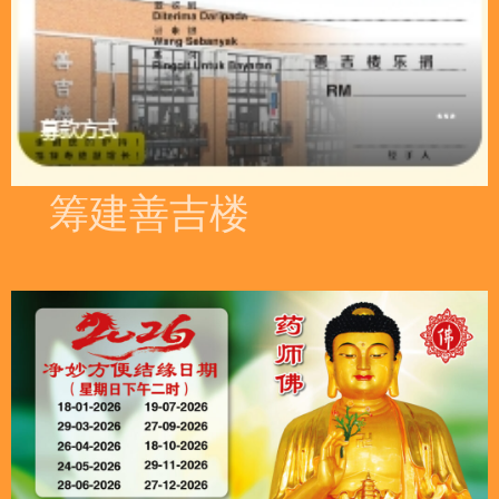
筹建善吉楼